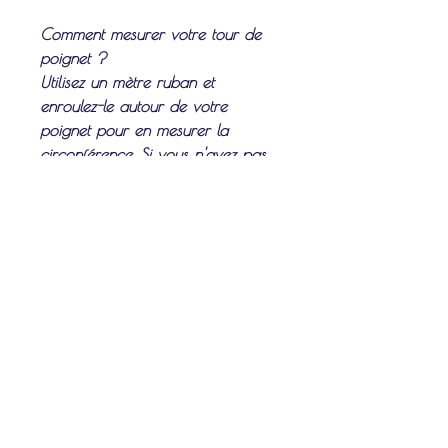
Comment mesurer votre tour de
poignet ?
Utilisez un mètre ruban et
enroulez-le autour de votre
poignet pour en mesurer la
circonférence. Si vous n'avez pas
de mètre, utilisez une ficelle ou un
ruban puis reportez-le sur une
règle.
Service client
La fabrication de votre bijou
Celestaire est basée sur la mesure
exacte de votre tour de poignet, à
la moindre hésitation n'hésitez pas
à nous contacter, nous vous
accompagnerons.