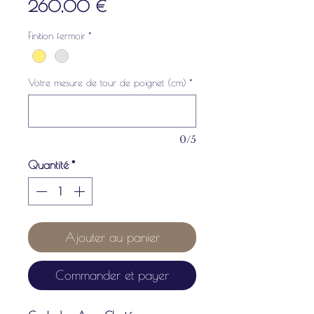
Prix
260,00 €
Finition fermoir
*
Votre mesure de tour de poignet (cm)
*
0/5
Quantité
*
Ajouter au panier
Commander et payer